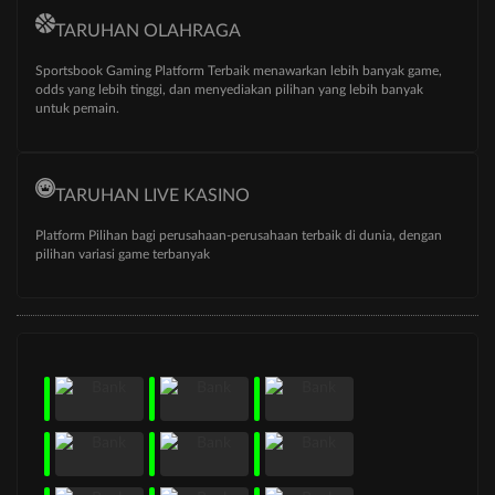
TARUHAN OLAHRAGA
Sportsbook Gaming Platform Terbaik menawarkan lebih banyak game,
odds yang lebih tinggi, dan menyediakan pilihan yang lebih banyak
untuk pemain.
TARUHAN LIVE KASINO
Platform Pilihan bagi perusahaan-perusahaan terbaik di dunia, dengan
pilihan variasi game terbanyak