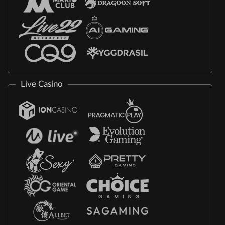
Live Casino