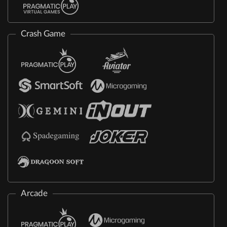
Crash Game
Arcade